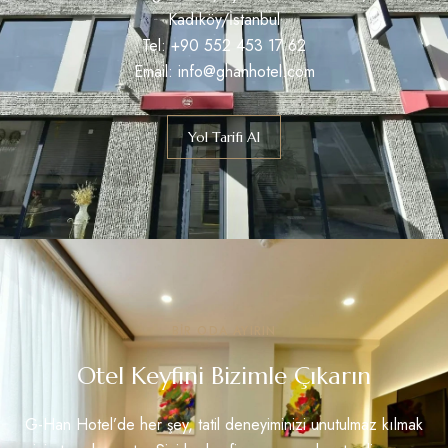
Kadıköy/İstanbul
Tel:
+90 552 453 17 62
Email:
info@ghanhotel.com
Yol Tarifi Al
BIR ODA AYIRIN
Otel Keyfini Bizimle Çıkarın
G-Han Hotel’de her şey, tatil deneyiminizi unutulmaz kılmak