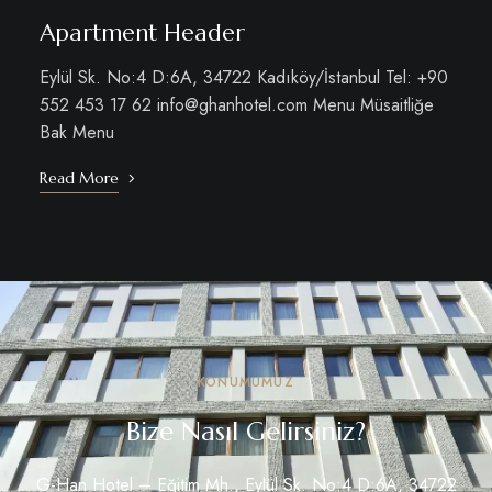
Apartment Header
Eylül Sk. No:4 D:6A, 34722 Kadıköy/İstanbul Tel: +90
552 453 17 62
info@ghanhotel.com
Menu Müsaitliğe
Bak Menu
Read More
KONUMUMUZ
Bize Nasıl Gelirsiniz?
G-Han Hotel –
Eğitim Mh., Eylül Sk. No:4 D:6A, 34722