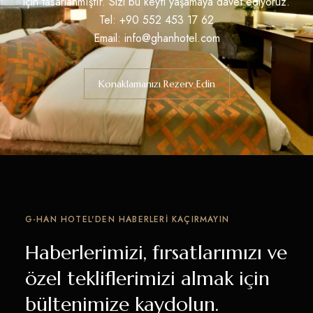
için tasarlanmıştır. Sizi bu keyfi yaşamaya davet ediyoruz.
Tel:
+90 552 453 17 62
Email:
info@ghanhotel.com
Konaklamanızı Rezerv Edin
G-HAN HOTEL'DEN HABERLERI KAÇIRMAYIN
Haberlerimizi, fırsatlarımızı ve
özel tekliflerimizi almak için
bültenimize kaydolun.