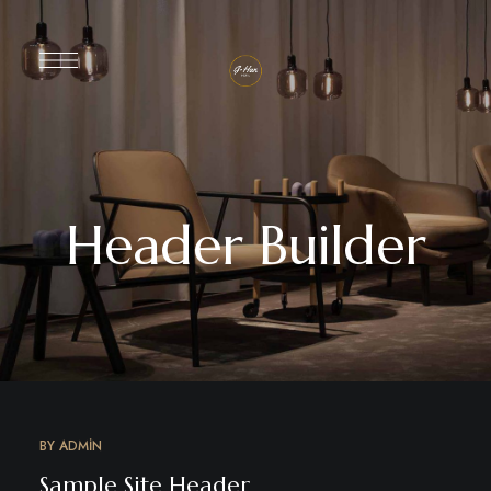
Header Builder
BY
ADMIN
Sample Site Header