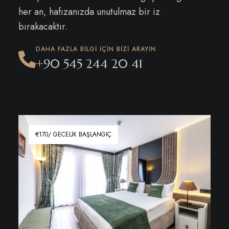
her an, hafızanızda unutulmaz bir iz
bırakacaktır.
DAHA FAZLA BILGI IÇIN BIZI ARAYIN
+90 545 244 20 41
€170/ GECELIK BAŞLANGIÇ